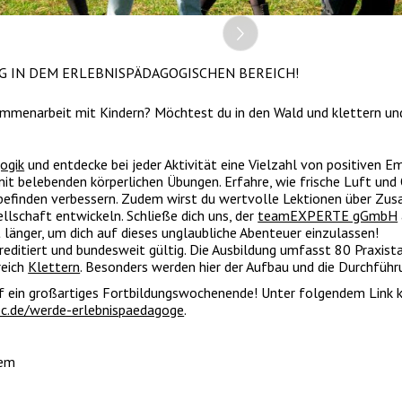
G IN DEM ERLEBNISPÄDAGOGISCHEN BEREICH!
sammenarbeit mit Kindern? Möchtest du in den Wald und klettern u
ogik
und entdecke bei jeder Aktivität eine Vielzahl von positiven E
it belebenden körperlichen Übungen. Erfahre, wie frische Luft und
befinden verbessern. Zudem wirst du wertvolle Lektionen über Zu
llschaft entwickeln. Schließe dich uns, der
teamEXPERTE gGmbH
 länger, um dich auf dieses unglaubliche Abenteuer einzulassen!
reditiert und bundesweit gültig. Die Ausbildung umfasst 80 Praxist
reich
Klettern
. Besonders werden hier der Aufbau und die Durchfüh
f ein großartiges Fortbildungswochenende! Unter folgendem Link ka
c.de/werde-erlebnispaedagoge
.