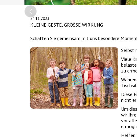
Slide 2 of 4.
24.11.2023
KLEINE GESTE, GROSSE WIRKUNG
Schaffen Sie gemeinsam mit uns besondere Momente
Selbst 
Viele K
belaste
zu ermö
Während
Tischsi
Diese E
nicht e
Um dies
wir Ihr
vor all
ermögli
Helfen 