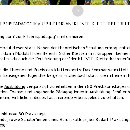
LEBNISPÄDAGOGIK AUSBILDUNG AN! KLEVER-KLETTERBETREUE
ung zum*zur Erlebnispädagog*in informieren:
odul dieser statt. Neben der theoretischen Schulung ermöglicht di
 du im Modull II den Bereich „Sicher Klettern mit Gruppen“ kennenl
ältst du auch die Zertifizierung des*der KLEVER-Kletterbetreuer*i
n die Theorie und Praxis des Klettersports. Das Seminar vermittelt
er hauseigenen
Jugendherberge in Hilchenbach
statt, die mit einem H
die
Ausbildung
vergünstigt zu erhalten, indem 80 Praktikumstagen
n. Ebenso sind angehende Pädagog*innen in Ausbildung, Schüler be
 und Einblicke in dieses faszinierende Arbeitsgebiet zu erhalten.
inklusive 80 Praxistage
e, sowie Schüler*innen eines Berufskollegs, bei Bedarf Praxistag
eher