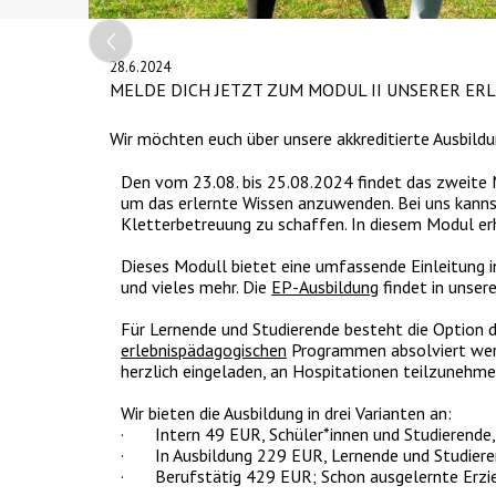
Slide 2 of 4.
28.6.2024
MELDE DICH JETZT ZUM MODUL II UNSERER ER
Wir möchten euch über unsere akkreditierte Ausbild
Den vom 23.08. bis 25.08.2024 findet das zweite M
um das erlernte Wissen anzuwenden. Bei uns kannst
Kletterbetreuung zu schaffen. In diesem Modul erh
Dieses Modull bietet eine umfassende Einleitung i
und vieles mehr. Die
EP-Ausbildung
findet in unser
Für Lernende und Studierende besteht die Option 
erlebnispädagogischen
Programmen absolviert werde
herzlich eingeladen, an Hospitationen teilzunehmen
Wir bieten die Ausbildung in drei Varianten an:
· Intern 49 EUR, Schüler*innen und Studierende, 
· In Ausbildung 229 EUR, Lernende und Studierend
· Berufstätig 429 EUR; Schon ausgelernte Erzi